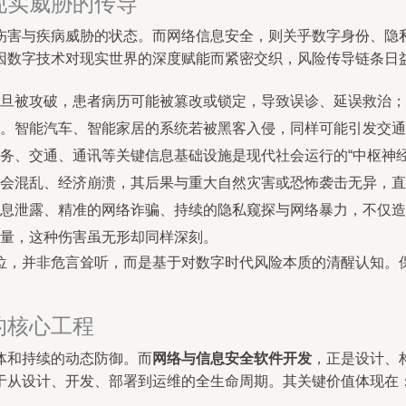
现实威胁的传导
伤害与疾病威胁的状态。而网络信息安全，则关乎数字身份、隐
因数字技术对现实世界的深度赋能而紧密交织，风险传导链条日
旦被攻破，患者病历可能被篡改或锁定，导致误诊、延误救治；
。智能汽车、智能家居的系统若被黑客入侵，同样可能引发交通
务、交通、通讯等关键信息基础设施是现代社会运行的“中枢神
会混乱、经济崩溃，其后果与重大自然灾害或恐怖袭击无异，直
息泄露、精准的网络诈骗、持续的隐私窥探与网络暴力，不仅造
量，这种伤害虽无形却同样深刻。
位，并非危言耸听，而是基于对数字时代风险本质的清醒认知。
的核心工程
体和持续的动态防御。而
网络与信息安全软件开发
，正是设计、
于从设计、开发、部署到运维的全生命周期。其关键价值体现在